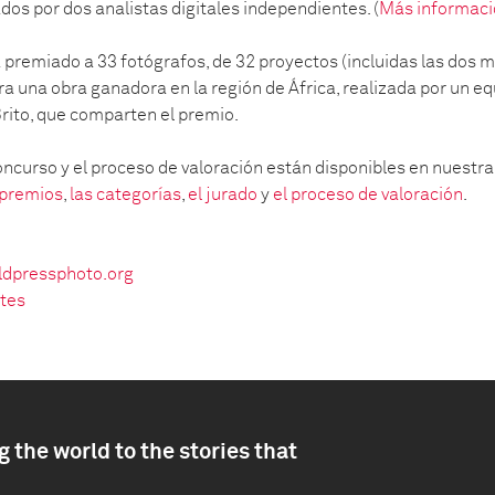
os por dos analistas digitales independientes. (
Más informaci
a premiado a 33 fotógrafos, de 32 proyectos (incluidas las dos 
ra una obra ganadora en la región de África, realizada por un eq
rito, que comparten el premio.
concurso y el proceso de valoración están disponibles en nuestr
 premios
,
las categorías
,
el jurado
y
el proceso de valoración
.
dpressphoto.org
ates
 the world to the stories that