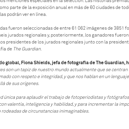
 dos menciones especiales en la selección. Las historias premi
omo parte de la exposición anual en más de 60 ciudades de to
s podrán ver en línea.
das fueron seleccionadas de entre 61 062 imágenes de 3851 fo
seis jurados regionales y, posteriormente, los ganadores fueron
os presidentes de los jurados regionales junto con la president
afía de
The Guardian
.
do global, Fiona Shields, jefa de fotografía de The Guardian, 
es son un tapiz de nuestro mundo actualmente que se centran
ado con respeto e integridad, y que nos hablan en un lenguaje 
lá de sus orígenes.
d única para aplaudir el trabajo de fotoperiodistas y fotógrafo
on valentía, inteligencia y habilidad, y para incrementar la impo
 rodeadas de circunstancias inimaginables.