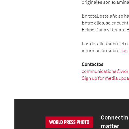
originales son examinad
En total, este año se h
Entre ellos, se encuent
Felipe Dana y Renata B
Los detalles sobre el 
información sobre:
los
Contactos
communications@worl
Sign up for media upd
Connecting
matter