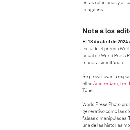
estas relaciones y el c
imágenes.
Nota a los edi
El 18 de abril de 2024
incluido el premio Wor
anual de World Press P
manera simultánea.
Se prevé llevar la exp
ellas
Ámsterdam
,
Lond
Túnez.
World Press Photo proh
generativo como las c
falsas o manipuladas. T
una de las historias mo