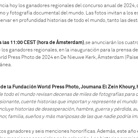
cia hoy los ganadores regionales del concurso anual de 2024, 
o y fotografía documental del mundo. Las fotos invitan a los e
servar en profundidad historias de todo el mundo, tanto las de
 a las 11:00 CEST (hora de Ámsterdam)
,se anunciarán los cuatr
 los ganadores regionales, en la inauguración para la prensa d
orld Press Photo de 2024 en De Nieuwe Kerk, Ámsterdam (Paíse
tánea.
 de la Fundación World Press Photo, Joumana El Zein Khoury, 
de todo el mundo revisan decenas de miles de fotografías para 
sionante, cuente historias que importan y represente el mund
incluye historias de desesperación, hambre, guerra y pérdida, 
mor, familia, sueños y más mariposas de las que nadie podría im
ctos ganadores y seis menciones honoríficas. Además, este año e