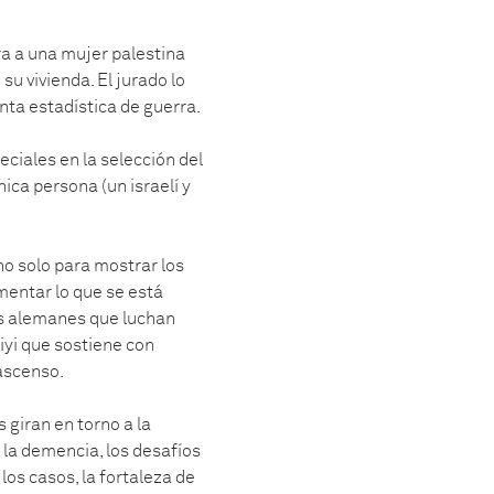
ra a una mujer palestina
su vivienda. El jurado lo
nta estadística de guerra.
ciales en la selección del
ca persona (un israelí y
o solo para mostrar los
mentar lo que se está
as alemanes que luchan
iyi que sostiene con
ascenso.
 giran en torno a la
 la demencia, los desafíos
los casos, la fortaleza de