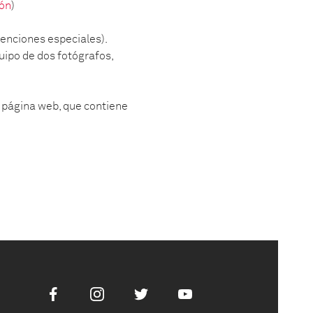
ón
)
menciones especiales).
uipo de dos fotógrafos,
a página web, que contiene
Facebook
Instagram
Twitter
Youtube