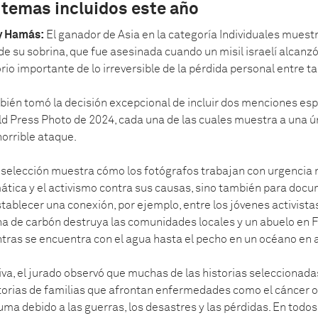
 temas incluidos este año
 y Hamás:
El ganador de Asia en la categoría Individuales muest
e su sobrina, que fue asesinada cuando un misil israelí alcanzó 
io importante de lo irreversible de la pérdida personal entre ta
bién tomó la decisión excepcional de incluir dos menciones espe
d Press Photo de 2024, cada una de las cuales muestra a una úni
horrible ataque.
 selección muestra cómo los fotógrafos trabajan con urgencia n
imática y el activismo contra sus causas, sino también para docu
tablecer una conexión, por ejemplo, entre los jóvenes activist
na de carbón destruya las comunidades locales y un abuelo en F
ntras se encuentra con el agua hasta el pecho en un océano en 
va, el jurado observó que muchas de las historias seleccionadas
istorias de familias que afrontan enfermedades como el cáncer o
auma debido a las guerras, los desastres y las pérdidas. En todos 