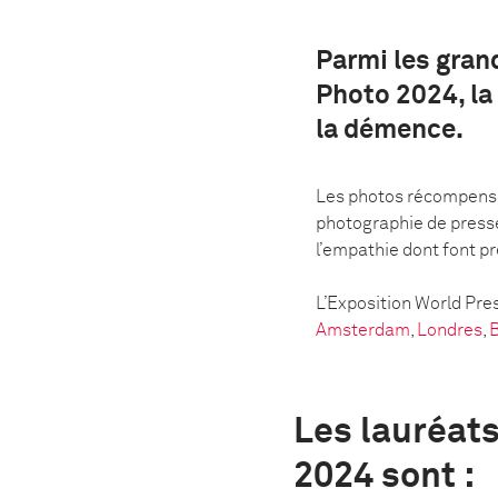
Parmi les gra
Photo 2024, la 
la démence.
Les photos récompensée
photographie de presse
l’empathie dont font p
L’Exposition World Pre
Amsterdam
,
Londres
,
B
Les lauréat
2024 sont :