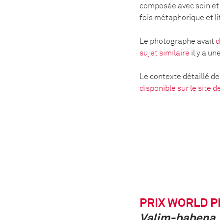
composée avec soin et r
fois métaphorique et li
Le photographe avait
d
sujet similaire
il y a un
Le contexte détaillé d
disponible sur le site 
PRIX WORLD P
Valim-babena