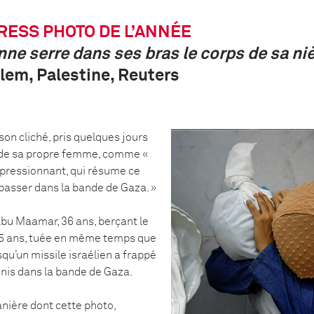
RESS PHOTO DE L’ANNÉE
nne serre dans ses bras le corps de sa ni
m, Palestine, Reuters
on cliché, pris quelques jours
de sa propre femme, comme «
pressionnant, qui résume ce
e passer dans la bande de Gaza. »
bu Maamar, 36 ans, berçant le
, 5 ans, tuée en même temps que
qu’un missile israélien a frappé
nis dans la bande de Gaza.
anière dont cette photo,