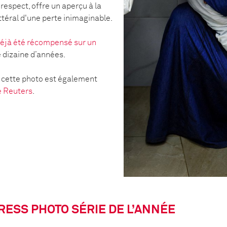
espect, offre un aperçu à la
ttéral d'une perte inimaginable.
éjà été récompensé sur un
e dizaine d’années.
e cette photo est également
de Reuters
.
RESS PHOTO SÉRIE DE L’ANNÉE