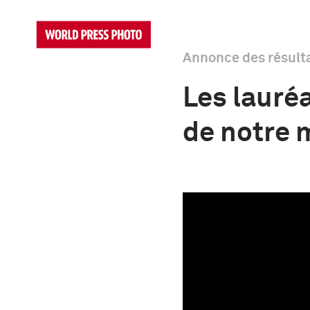
Annonce des résult
Les lauré
de notre 