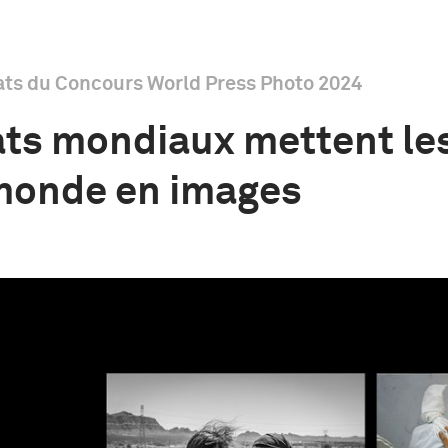
ats du Concours World Press Photo 2024
ats mondiaux mettent les
monde en images